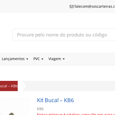
falecom@soscarteiras.
Lançamentos
PVC
Viagem
Bucal – KB6
Kit Bucal – KB6
KB6
Nosso estoque é rotativo, consulte-nos para v